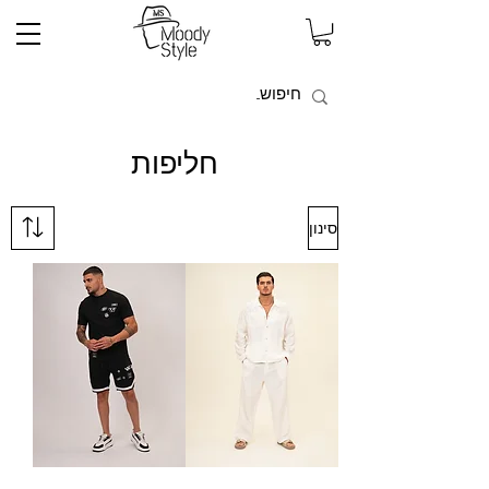
חליפות
סינון