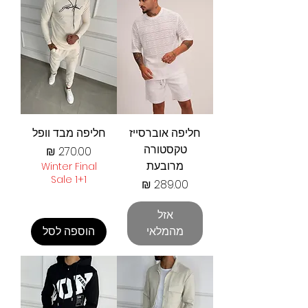
חליפה אוברסייז
חליפה מבד וופל
טקסטורה
מחיר
מרובעת
Winter Final
Sale 1+1
מחיר
אזל
מהמלאי
הוספה לסל