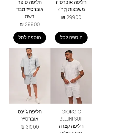
חליפה אוברסייז
חליפה סופר
משבצות king
אוברסייז מבד
רשת
מחיר
מחיר
הוספה לסל
הוספה לסל
GIORGIO
חליפה ג׳ינס
BELLINI SUIT
אוברסייז
חליפה קצרה
מחיר