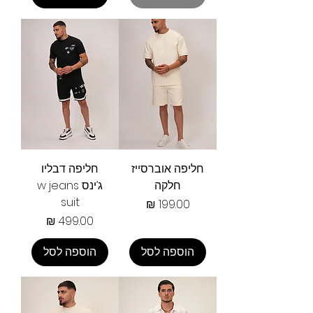
חליפה אוברסייז
חליפה דבליו
חלקה
ג’ינס w jeans
suit
מחיר
מחיר
הוספה לסל
הוספה לסל