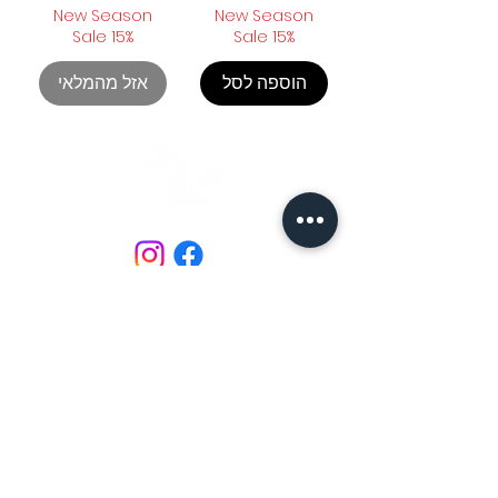
New Season
New Season
Sale 15%
Sale 15%
הוספה לסל
אזל מהמלאי
FOLLOW US
דרגו אותנו
אודות
לתקנון האתר
Moody style, Daliyat al-Karmel, 672
דאלית אל-כרמל, 672