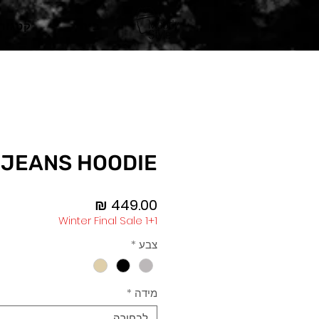
בית
קטגורי
-JEANS HOODIE
מחיר
Winter Final Sale 1+1
צבע
*
מידה
*
לבחירה