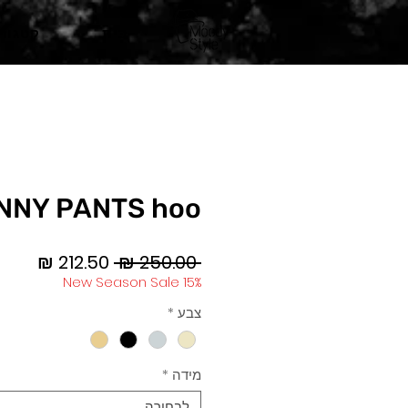
בית
קטגורי
INNY PANTS hoo
מחיר
מחיר
 ‏250.00 ‏₪ 
רגיל
מבצע
New Season Sale 15%
צבע
*
מידה
*
לבחירה