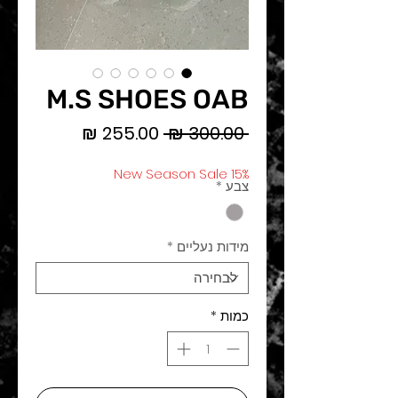
M.S SHOES OAB
מחיר
מחיר
 ‏300.00 ‏₪ 
רגיל
מבצע
New Season Sale 15%
צבע
*
מידות נעליים
*
כמות
*