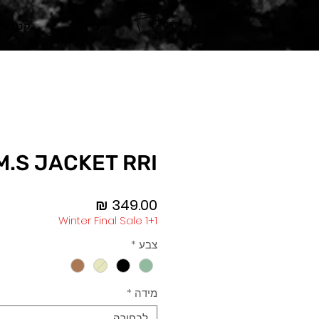
בית
קטגורי
M.S JACKET RRI
מחיר
Winter Final Sale 1+1
צבע
*
מידה
*
לבחירה