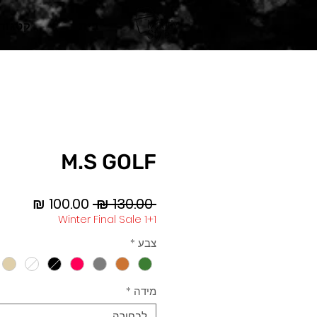
בית
קטגורי
M.S GOLF
מחיר
מחיר
 ‏130.00 ‏₪ 
רגיל
מבצע
Winter Final Sale 1+1
צבע
*
מידה
*
לבחירה