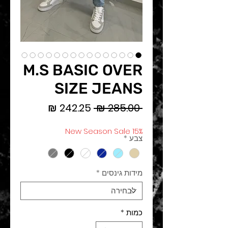
M.S BASIC OVER
SIZE JEANS
מחיר
מחיר
 ‏285.00 ‏₪ 
רגיל
מבצע
New Season Sale 15%
צבע
*
מידות גינסים
*
כמות
*