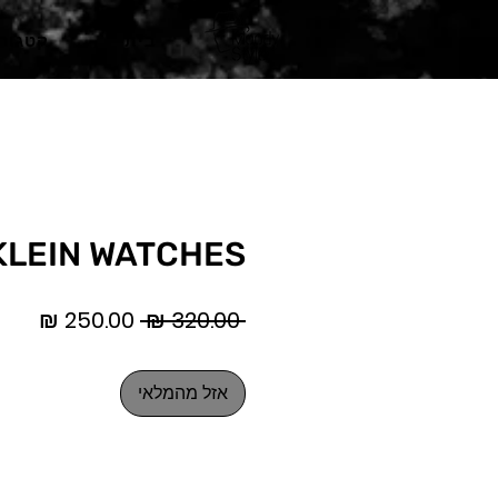
בית
קטגורי
KLEIN WATCHES
מחיר
מחיר
 ‏320.00 ‏₪ 
רגיל
מבצ
אזל מהמלאי