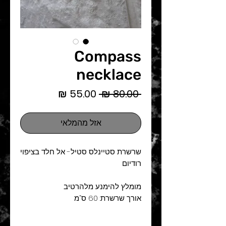
Compass
necklace
מחיר
מחיר
 ‏80.00 ‏₪ 
רגיל
מבצע
אזל מהמלאי
שרשרת סטיינלס סטיל- אל חלד בציפוי 