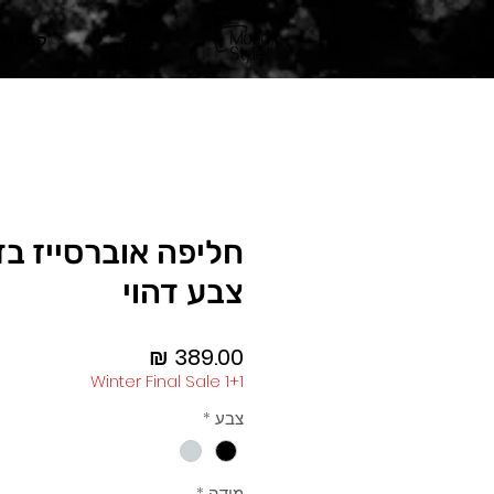
בית
קטגורי
חליפה אוברסייז ב
צבע דהוי
מחיר
Winter Final Sale 1+1
צבע
*
מידה
*