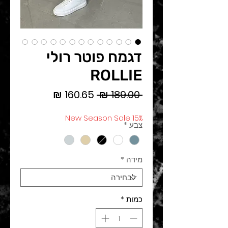
דגמח פוטר רולי
ROLLIE
מחיר
מחיר
 ‏189.00 ‏₪ 
רגיל
מבצע
New Season Sale 15%
צבע
*
מידה
*
כמות
*