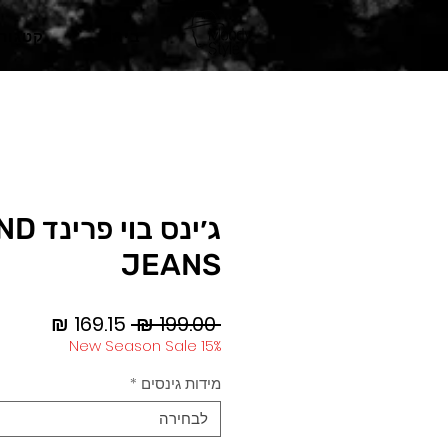
בית
קטגורי
ג׳ינס 
JEANS
מחיר
מחיר
 ‏199.00 ‏₪ 
רגיל
מבצע
New Season Sale 15%
מידות גינסים
*
לבחירה