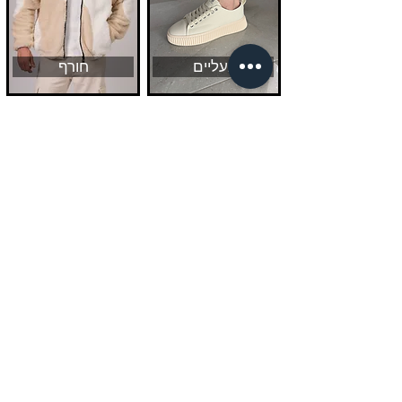
נעליים
חורף
החנות שלנו